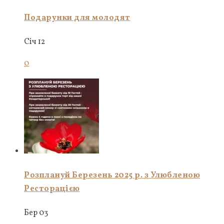
Подарунки для молодят
Січ 12
0
Розплануй Березень 2025 р. з Улюбленою
Ресторацією
Бер 03