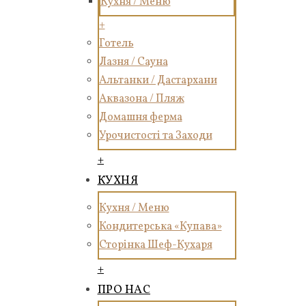
Кухня / Меню
+
Готель
Лазня / Сауна
Альтанки / Дастархани
Аквазона / Пляж
Домашня ферма
Урочистості та Заходи
+
КУХНЯ
Кухня / Меню
Кондитерська «Купава»
Сторінка Шеф-Кухаря
+
ПРО НАС