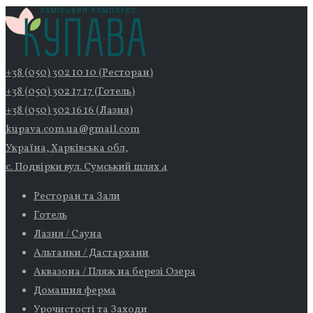
+38 (050) 302 10 10 (Ресторан)
+38 (050) 302 17 17 (Готель)
+38 (050) 302 16 16 (Лазня)
kupava.com.ua@gmail.com
Україна, Харківська обл,
с. Подвірки вул. Сумський шлях 4
Ресторан та Зали
Готель
Лазня / Сауна
Альтанки / Дастархани
Аквазона / Пляж на березі Озера
Домашня ферма
Урочистості та Заходи