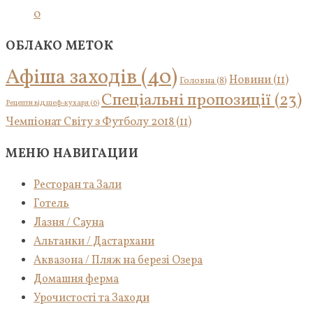
0
ОБЛАКО МЕТОК
Афіша заходів
(40)
Новини
(11)
Головна
(8)
Спеціальні пропозиції
(23)
Рецепти від шеф-кухаря
(6)
Чемпіонат Світу з Футболу 2018
(11)
МЕНЮ НАВИГАЦИИ
Ресторан та Зали
Готель
Лазня / Сауна
Альтанки / Дастархани
Аквазона / Пляж на березі Озера
Домашня ферма
Урочистості та Заходи