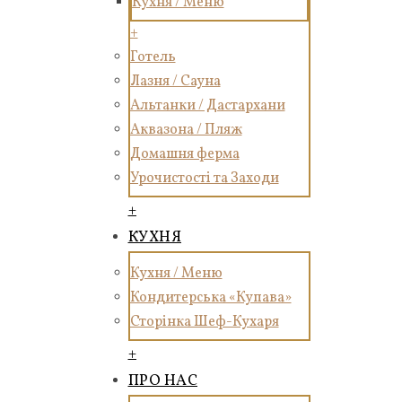
Кухня / Меню
+
Готель
Лазня / Сауна
Альтанки / Дастархани
Аквазона / Пляж
Домашня ферма
Урочистості та Заходи
+
КУХНЯ
Кухня / Меню
Кондитерська «Купава»
Сторінка Шеф-Кухаря
+
ПРО НАС