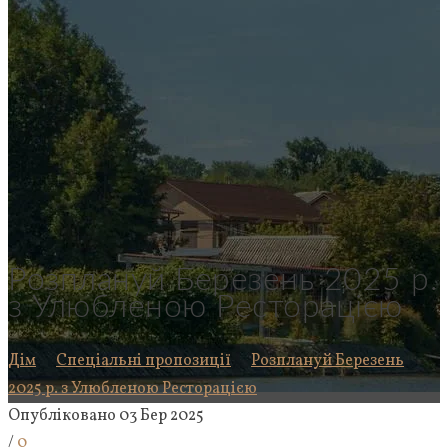
Розплануй Березень 2025 р.
з Улюбленою Ресторацією
Дім
Спеціальні пропозиції
Розплануй Березень
2025 р. з Улюбленою Ресторацією
Опубліковано 03 Бер 2025
/
0