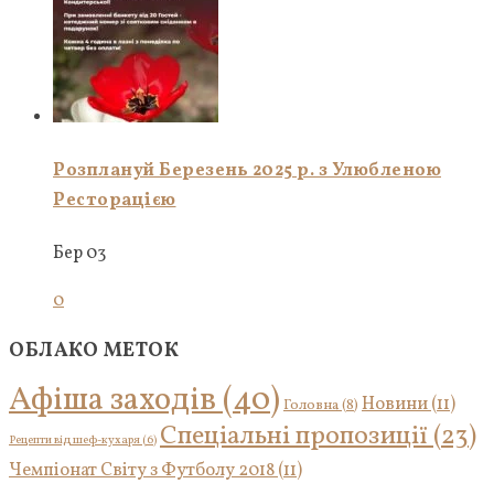
Розплануй Березень 2025 р. з Улюбленою
Ресторацією
Бер 03
0
ОБЛАКО МЕТОК
Афіша заходів
(40)
Новини
(11)
Головна
(8)
Спеціальні пропозиції
(23)
Рецепти від шеф-кухаря
(6)
Чемпіонат Світу з Футболу 2018
(11)