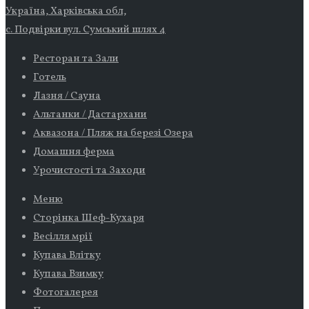
Україна, Харківська обл,
с. Подвірки вул. Сумський шлях 4
Ресторан та Зали
Готель
Лазня / Сауна
Альтанки / Дастархани
Аквазона / Пляж на березі Озера
Домашня ферма
Урочистості та Заходи
Меню
Сторінка Шеф-Кухаря
Весілля мрії
Купава Влітку
Купава Взимку
Фотогалерея