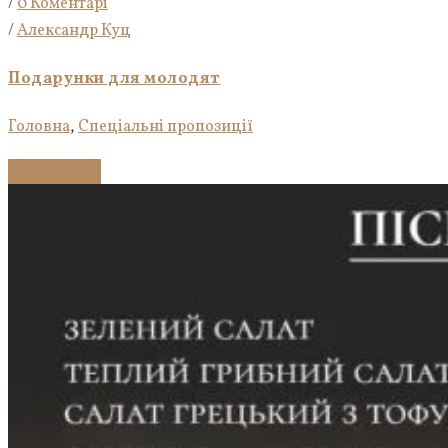
/
0 Коментарі
/
Александр Куц
Подарунки для молодят
Головна
,
Спеціальні пропозиції
Докладніше