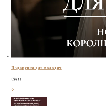
Подарунки для молодят
Січ 12
0