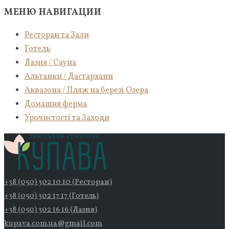
МЕНЮ НАВИГАЦИИ
Ресторан та Зали
Готель
Лазня / Сауна
Альтанки / Дастархани
Аквазона / Пляж на березі Озера
Домашня ферма
Урочистості та Заходи
+38 (050) 302 10 10 (Ресторан)
+38 (050) 302 17 17 (Готель)
+38 (050) 302 16 16 (Лазня)
kupava.com.ua@gmail.com