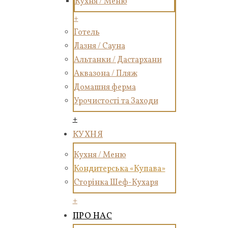
Кухня / Меню
+
Готель
Лазня / Сауна
Альтанки / Дастархани
Аквазона / Пляж
Домашня ферма
Урочистості та Заходи
+
КУХНЯ
Кухня / Меню
Кондитерська «Купава»
Сторінка Шеф-Кухаря
+
ПРО НАС