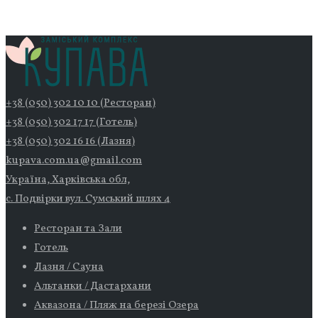
+38 (050) 302 10 10 (Ресторан)
+38 (050) 302 17 17 (Готель)
+38 (050) 302 16 16 (Лазня)
kupava.com.ua@gmail.com
Україна, Харківська обл,
с. Подвірки вул. Сумський шлях 4
Ресторан та Зали
Готель
Лазня / Сауна
Альтанки / Дастархани
Аквазона / Пляж на березі Озера