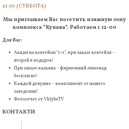
21.07 (СУББОТА)
Мы приглашаем Вас посетить пляжную зону
комплекса “
Купава
“. Работаем с 12-00
Для Вас:
Акция на коктейли “1+1”, при заказе коктейля –
второй в подарок!
При заказе кальяна – фирменный лимонад
бесплатно!
Каждой девушке – комплимент от нашего
заведения!
Фотоотчет от VklybeTV
КОНТАКТИ