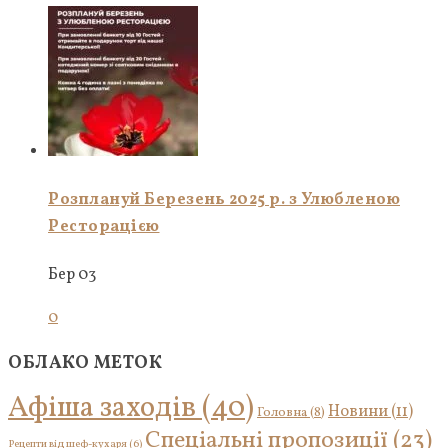
Розплануй Березень 2025 р. з Улюбленою
Ресторацією
Бер 03
0
ОБЛАКО МЕТОК
Афіша заходів
(40)
Новини
(11)
Головна
(8)
Спеціальні пропозиції
(23)
Рецепти від шеф-кухаря
(6)