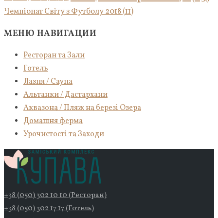
Чемпіонат Світу з Футболу 2018
(11)
МЕНЮ НАВИГАЦИИ
Ресторан та Зали
Готель
Лазня / Сауна
Альтанки / Дастархани
Аквазона / Пляж на березі Озера
Домашня ферма
Урочистості та Заходи
+38 (050) 302 10 10 (Ресторан)
+38 (050) 302 17 17 (Готель)