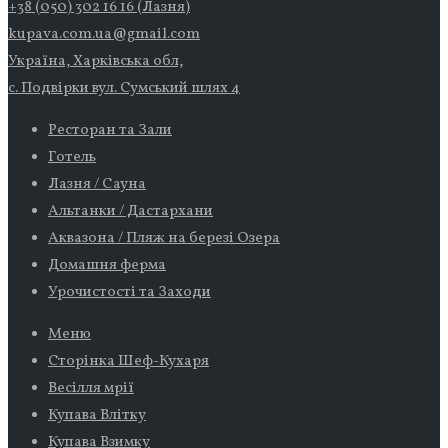
+38 (050) 302 16 16 (Лазня)
kupava.com.ua@gmail.com
Україна, Харківська обл,
с. Подвірки вул. Сумський шлях 4
Ресторан та Зали
Готель
Лазня / Сауна
Альтанки / Дастархани
Аквазона / Пляж на березі Озера
Домашня ферма
Урочистості та Заходи
Меню
Сторінка Шеф-Кухаря
Весілля мрії
Купава Влітку
Купава Взимку