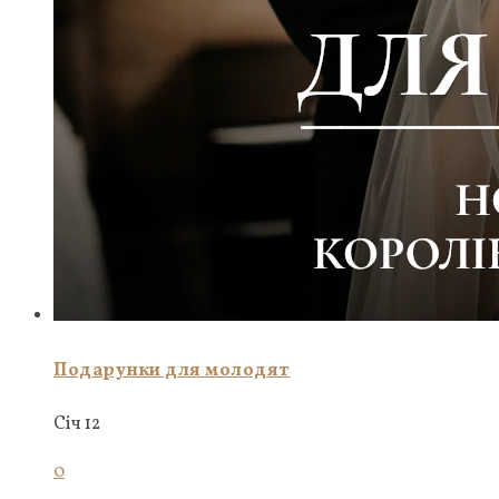
Подарунки для молодят
Січ 12
0