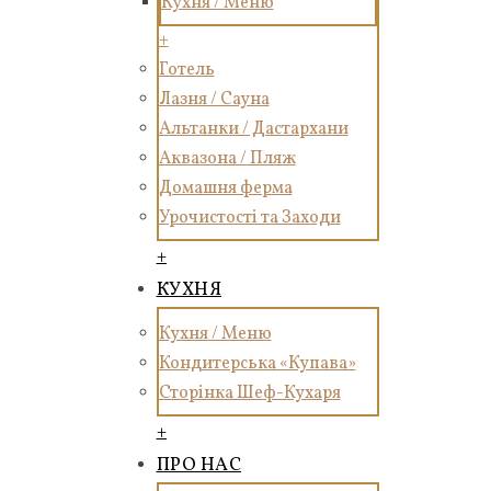
Кухня / Меню
+
Готель
Лазня / Сауна
Альтанки / Дастархани
Аквазона / Пляж
Домашня ферма
Урочистості та Заходи
+
КУХНЯ
Кухня / Меню
Кондитерська «Купава»
Сторінка Шеф-Кухаря
+
ПРО НАС