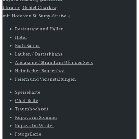
Ukraine, Gebiet Charkiw,
mit. Höfe von St. Sumy-Straße 4
Restaurant und Hallen
Hotel
Bad / Sauna
Lauben / Dastarkhans
Aquazone / Strand am Ufer des Sees
Heimischer Bauernhof
Feiern und Veranstaltungen
Speisekarte
Chef-Seite
Traumhochzeit
Kupava im Sommer
Kupava im Winter
Fotogallerie