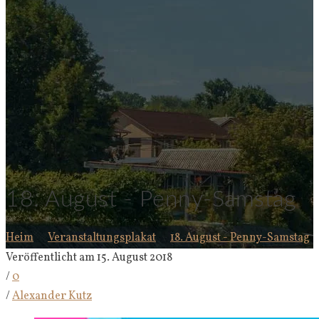
18. August - Penny-Samstag
Heim
Veranstaltungsplakat
18. August - Penny-Samstag
Veröffentlicht am 15. August 2018
/
0
/
Alexander Kutz