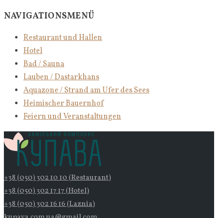
NAVIGATIONSMENÜ
Restaurant und Hallen
Hotel
Bad / Sauna
Lauben / Dastarkhans
Aquazone / Strand am Ufer des Sees
Heimischer Bauernhof
Feiern und Veranstaltungen
+38 (050) 302 10 10 (Restaurant)
+38 (050) 302 17 17 (Hotel)
+38 (050) 302 16 16 (Laznia)
kupava.com.ua@gmail.com