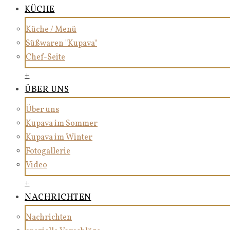
KÜCHE
Küche / Menü
Süßwaren "Kupava"
Chef-Seite
+
ÜBER UNS
Über uns
Kupava im Sommer
Kupava im Winter
Fotogallerie
Video
+
NACHRICHTEN
Nachrichten