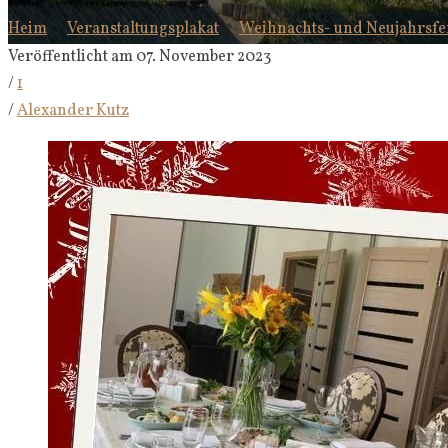
Heim
Veranstaltungsplakat
Weihnachts- und Neujahrsfe
Veröffentlicht am 07. November 2023
/
1
/
Alexander Kutz