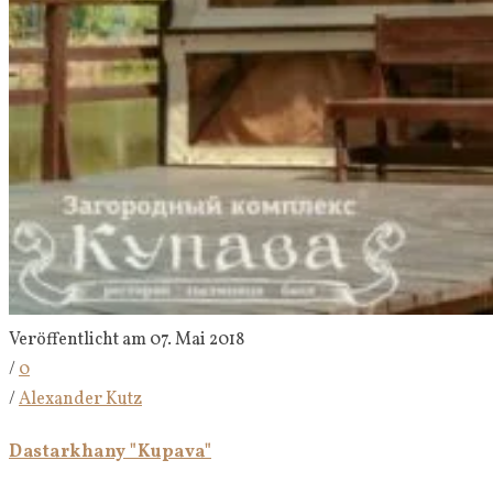
Veröffentlicht am 07. Mai 2018
/
0
/
Alexander Kutz
Dastarkhany "Kupava"