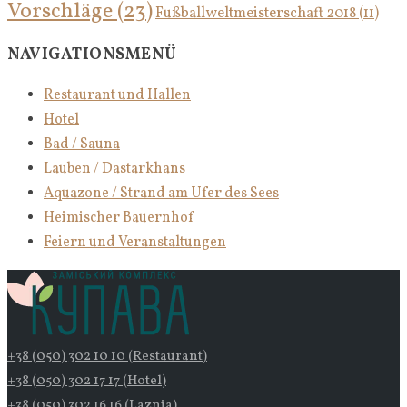
Vorschläge
(23)
Fußballweltmeisterschaft 2018
(11)
NAVIGATIONSMENÜ
Restaurant und Hallen
Hotel
Bad / Sauna
Lauben / Dastarkhans
Aquazone / Strand am Ufer des Sees
Heimischer Bauernhof
Feiern und Veranstaltungen
+38 (050) 302 10 10 (Restaurant)
+38 (050) 302 17 17 (Hotel)
+38 (050) 302 16 16 (Laznia)