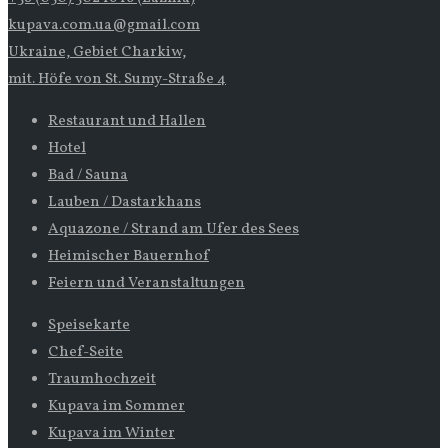
kupava.com.ua@gmail.com
Ukraine, Gebiet Charkiw,
mit. Höfe von St. Sumy-Straße 4
Restaurant und Hallen
Hotel
Bad / Sauna
Lauben / Dastarkhans
Aquazone / Strand am Ufer des Sees
Heimischer Bauernhof
Feiern und Veranstaltungen
Speisekarte
Chef-Seite
Traumhochzeit
Kupava im Sommer
Kupava im Winter