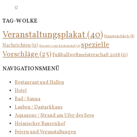
0
TAG-WOLKE
Veranstaltungsplakat
(40)
Hauptsächlich
(8)
spezielle
Nachrichten
(11)
Rezepte vom Küchenchef
(6)
Vorschläge
(23)
Fußballweltmeisterschaft 2018
(11)
NAVIGATIONSMENÜ
Restaurant und Hallen
Hotel
Bad / Sauna
Lauben / Dastarkhans
Aquazone / Strand am Ufer des Sees
Heimischer Bauernhof
Feiern und Veranstaltungen