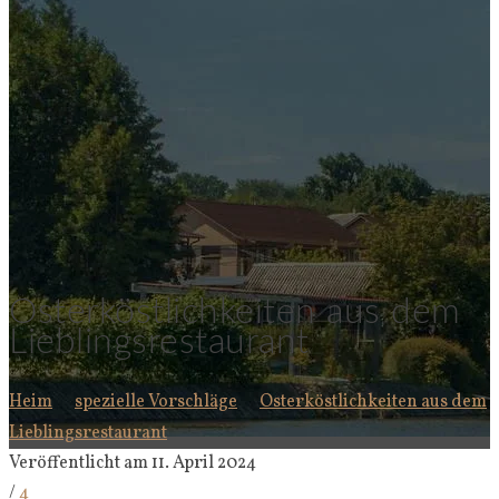
Osterköstlichkeiten aus dem
Lieblingsrestaurant
Heim
spezielle Vorschläge
Osterköstlichkeiten aus dem
Lieblingsrestaurant
Veröffentlicht am 11. April 2024
/
4