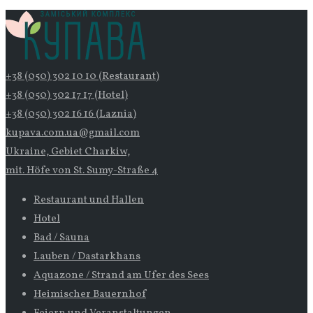
+38 (050) 302 10 10 (Restaurant)
+38 (050) 302 17 17 (Hotel)
+38 (050) 302 16 16 (Laznia)
kupava.com.ua@gmail.com
Ukraine, Gebiet Charkiw,
mit. Höfe von St. Sumy-Straße 4
Restaurant und Hallen
Hotel
Bad / Sauna
Lauben / Dastarkhans
Aquazone / Strand am Ufer des Sees
Heimischer Bauernhof