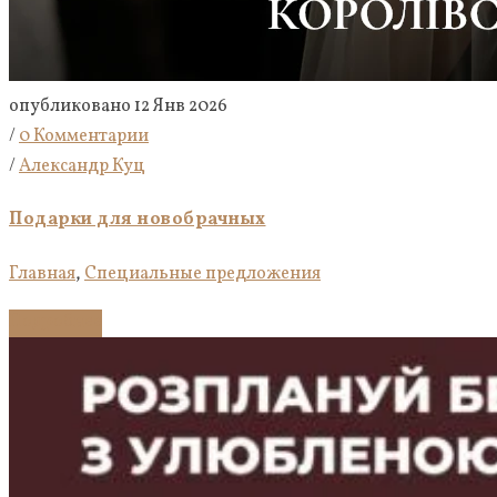
опубликовано 12 Янв 2026
/
0 Комментарии
/
Александр Куц
Подарки для новобрачных
Главная
,
Специальные предложения
Подробнее