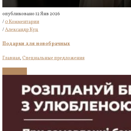
опубликовано 12 Янв 2026
/
0 Комментарии
/
Александр Куц
Подарки для новобрачных
Главная
,
Специальные предложения
Подробнее