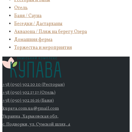
Ресторан и Залы
Отель
Баня / Сауна
Беседки / Дастарханы
Аквазона / Пляж на берегу Озера
Домашняя ферма
Торжества и мероприятия
+38 (050) 302 10 10 (Ресторан)
+38 (050) 302 17 17 (Отель)
+38 (050) 302 16 16 (Баня)
kupava.com.ua@gmail.com
Украина, Харьковская обл,
с. Подворки, ул. Сумской шлях, 4