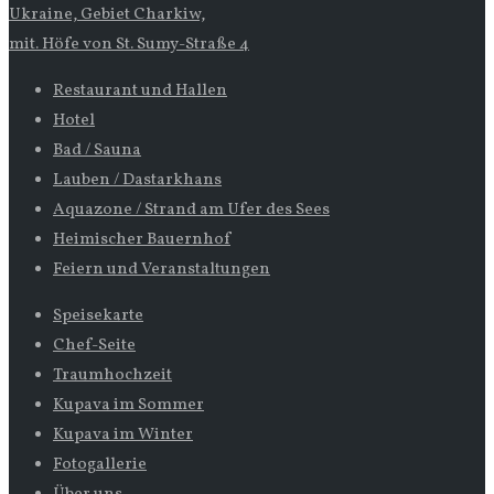
Ukraine, Gebiet Charkiw,
mit. Höfe von St. Sumy-Straße 4
Restaurant und Hallen
Hotel
Bad / Sauna
Lauben / Dastarkhans
Aquazone / Strand am Ufer des Sees
Heimischer Bauernhof
Feiern und Veranstaltungen
Speisekarte
Chef-Seite
Traumhochzeit
Kupava im Sommer
Kupava im Winter
Fotogallerie