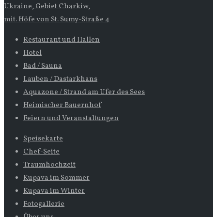
Ukraine, Gebiet Charkiw,
mit. Höfe von St. Sumy-Straße 4
Restaurant und Hallen
Hotel
Bad / Sauna
Lauben / Dastarkhans
Aquazone / Strand am Ufer des Sees
Heimischer Bauernhof
Feiern und Veranstaltungen
Speisekarte
Chef-Seite
Traumhochzeit
Kupava im Sommer
Kupava im Winter
Fotogallerie